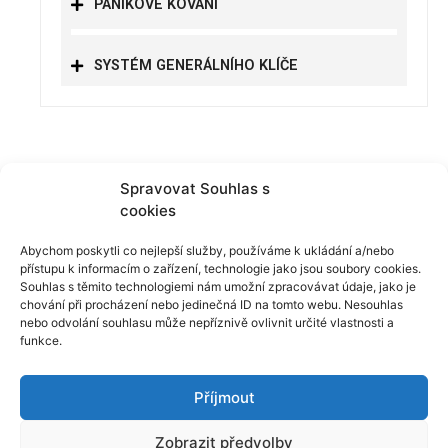
PANIKOVÉ KOVÁNÍ
SYSTÉM GENERÁLNÍHO KLÍČE
Spravovat Souhlas s
cookies
Abychom poskytli co nejlepší služby, používáme k ukládání a/nebo
přístupu k informacím o zařízení, technologie jako jsou soubory cookies.
Nebušická 893
Souhlas s těmito technologiemi nám umožní zpracovávat údaje, jako je
chování při procházení nebo jedinečná ID na tomto webu. Nesouhlas
Praha 6, Nebušice
nebo odvolání souhlasu může nepříznivě ovlivnit určité vlastnosti a
funkce.
Pište nám
Příjmout
info@technickyservis.cz
Zobrazit předvolby